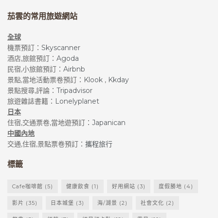
茄雲的常用旅遊網站
全球
機票預訂：
Skyscanner
酒店,旅館預訂：
Agoda
民宿,小旅館預訂：
Airbnb
景點,當地活動票卷預訂：
Klook
,
Kkday
景點搜尋,評論：
Tripadvisor
旅遊雜誌書籍：
Lonelyplanet
日本
住宿,交通票卷,當地遊預訂：
Japanican
中國內地
交通,住宿,景點票卷預訂：
攜程旅行
標籤
Cafe咖啡館
(5)
健康飲食
(1)
好用網站
(3)
度假勝地
(4)
影片
(35)
日本城堡
(3)
海/湖景
(2)
社會文化
(2)