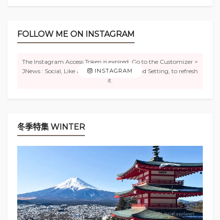
FOLLOW ME ON INSTAGRAM
相比之下，古勢起屋別館比銀山莊的價格稍低，但沒
The Instagram Access Token is expired, Go to the Customizer >
有露天溫泉，不過住客可以免費使用
銀山莊的露天溫
JNews : Social, Like & View > Instagram Feed Setting, to refresh
INSTAGRAM
泉
（兩家旅館相距10分鐘步行距離）。
it.
↓此圖來自於
銀山莊
冬季特集 WINTER
關於銀山溫泉附近的各家旅館：
觀光協會官方網站：
各家旅館的價目表、照片、溫泉
設施等概覽
銀山温泉案内所：
各家旅館的官方網站連結
網友的文章：
日本、山形｜銀山溫泉各家旅館整理