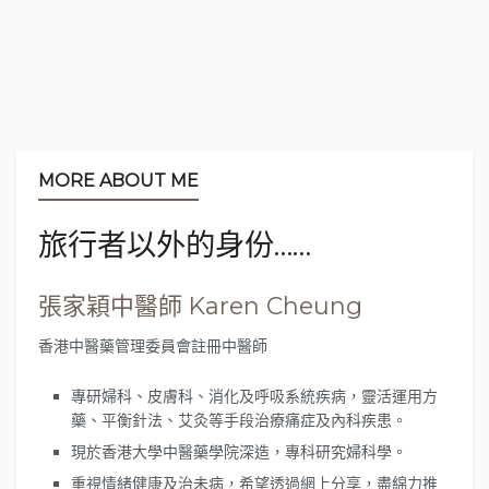
-
+
1
of 15
MORE ABOUT ME
旅行者以外的身份……
張家穎中醫師 Karen Cheung
以下內容為影片的文字補充：
香港中醫藥管理委員會註冊中醫師
1. 住宿
專研婦科、皮膚科、消化及呼吸系統疾病，靈活運用方
藥、平衡針法、艾灸等手段治療痛症及內科疾患。
茄雲這次和家人於
銀山莊
的姐妹館-「
古勢起屋別館
」
現於香港大學中醫藥學院深造，專科研究婦科學。
住宿，一泊二食（早晚餐）的價格：JPY¥14500/人
重視情緒健康及治未病，希望透過網上分享，盡綿力推