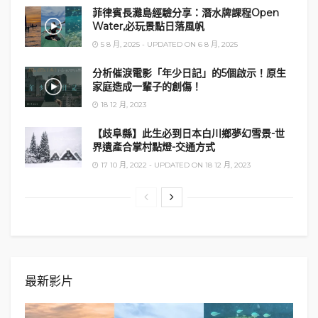
菲律賓長灘島經驗分享：潛水牌課程Open
Water,必玩景點日落風帆
5 8 月, 2025 - UPDATED ON 6 8 月, 2025
分析催淚電影「年少日記」的5個啟示！原生
家庭造成一輩子的創傷！
周邊散步
18 12 月, 2023
銀山溫泉一帶除了有溫泉街外，其實附近是有郊外散
【歧阜縣】此生必到日本白川鄉夢幻雪景-世
界遺產合掌村點燈-交通方式
步徑的，不過冬雪季節並不開放。
17 10 月, 2022 - UPDATED ON 18 12 月, 2023
散步地圖連結
（請按此）
最新影片