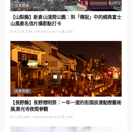
2. 日間入浴的溫泉
日本關東
【山梨縣】新倉山淺間公園：到「傳說」中的經典富士
山風景名信片攝影點打卡
15 12 月, 2018 - UPDATED ON 7 8 月, 2020
即使不打算留在銀山溫泉的旅館過夜，亦可以享受這
裡的日歸溫泉。
日本中部
共同浴場 〔しろがね湯 / かじか湯/おもかげ湯〕
【長野縣】長野燈明祭：一年一度的街頭浪漫點燈藝術
（請先查看
銀山溫泉案內所
最新公佈的營業時
展,善光寺夜間參觀
間）
3 9 月, 2019 - UPDATED ON 12 10 月, 2019
古勢起屋別館