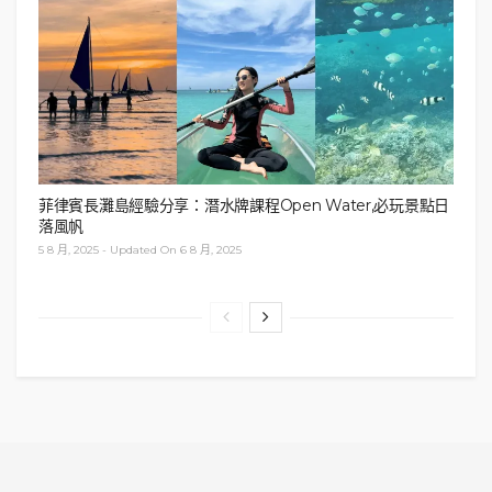
其他土產店和餐廳
銀山溫泉街區域的地方真的不大，可逛的商店並不
多，街上兩邊主要是有幾家土產店、工藝品店、和菓
子店和餐廳。
菲律賓長灘島經驗分享：潛水牌課程Open Water,必玩景點日
商店一覽
（請按此）
落風帆
5 8 月, 2025 - Updated On 6 8 月, 2025
4. 交通
銀山溫泉附近並沒有火車直達，需從
大石田火車站
搭
乘40分鐘的巴士方可到達，亦可提前和旅館聯絡，預
約接送服務。巴士時刻表
（請按此）
茄雲當時是乘搭巴士到銀山溫泉，但第二天早上由銀
山溫泉回到大石田火車站，則是乘坐旅館
「古勢起屋
別館」
的免費穿梭巴士（10：20從旅館駛出，11：00