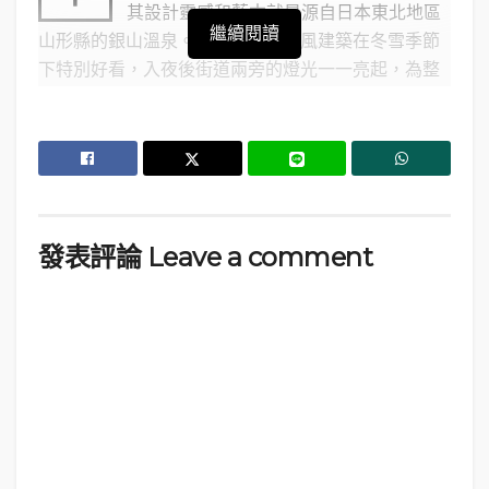
其設計靈感和藍本就是源自日本東北地區
繼續閱讀
山形縣的銀山溫泉。昭和時代的洋風建築在冬雪季節
下特別好看，入夜後街道兩旁的燈光一一亮起，為整
個畫面再添浪漫的氣氛，就如讓人置身於動畫裡的夢
幻世界。
↓此圖取自
キナリノ
發表評論 Leave a comment