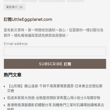
更多旅遊資訊網站
電影推介
(8)
尾花沢市観光物産協会
訂閱LittleEggplanet.com
山形県観光物産協会
日本東北觀光
當有新文章時，第一時間收到通知～放心，茄雲跟你一樣討厭垃圾
郵件。隱私權保護政策請見網頁底部連結。
Email address
Karen（茄雲）
香港女生，愛一人出走，獨自旅行，攝影愛好者，尋
訪世界各地的美景，發掘精緻的餐廳和Cafe。世界這
麼大，實在有太多美好風光值得分享。
更多遊記和文章：
https://littleeggplanet.com/
熱門文章
YouTube頻道：
http://bit.ly/LEPYouTube
【山形縣】銀山溫泉-千與千尋真實場景還原-日本東北住宿玩樂
Facebook專頁：
交通
https://www.facebook.com/littleeggplanet/
低成本家居大改造-出租屋房間卧室佈置心得小貼士&淘寶好物
Instagram:
https://www.instagram.com/karencheu
香港租借漢服攝影初體驗分享,到鯉魚門三家村石礦場拍攝唯美古
ng1219
裝照