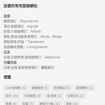
到達車站），無需提前預約，只需於入住後、離開銀
茄雲的常用旅遊網站
山溫泉的前一晚告知前台服務員即可。
全球
機票預訂：
Skyscanner
相關文章
酒店,旅館預訂：
Agoda
民宿,小旅館預訂：
Airbnb
【精華片段】17天跨越1/4個日本，尋找最美冬雪景色
景點,當地活動票卷預訂：
Klook
,
Kkday
景點搜尋,評論：
Tripadvisor
之旅-東北中部北陸
旅遊雜誌書籍：
Lonelyplanet
[含影片]福島縣冬季限定:白雪蓋頂的鶴城,會津若松的
日本
住宿,交通票卷,當地遊預訂：
Japanican
四季景點,祭典活動-日本東北
中國內地
交通,住宿,景點票卷預訂：
攜程旅行
【東北絕景】福島縣裏磐梯五色沼紅葉之旅遊記-日本
的九寨溝!?
標籤
一生之中必到的日本絕景?!推介7個好用的旅遊攝影情
Cafe咖啡館
(5)
健康飲食
(1)
好用網站
(3)
度假勝地
(4)
報網站-探索風景打卡好去處
影片
(35)
日本城堡
(3)
海/湖景
(2)
社會文化
(2)
⇒日本東北文章彙整
祭典
(5)
紅葉
(7)
絕景打卡點
(12)
雪景
(10)