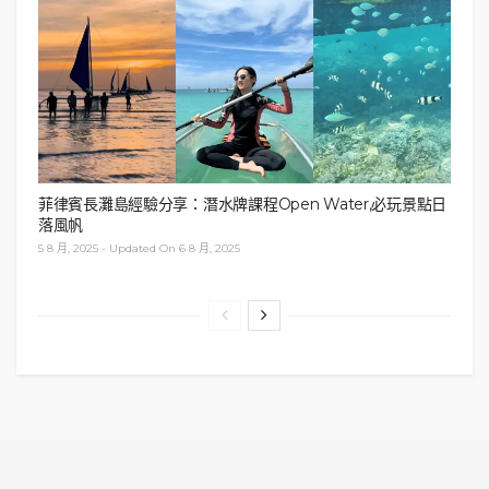
漢服攝影服務
價目表（
不包含
漢
服租借、造型、化妝）：
菲律賓長灘島經驗分享：潛水牌課程Open Water,必玩景點日
落風帆
5 8 月, 2025 - Updated On 6 8 月, 2025