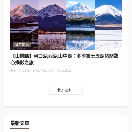
主題漢服體驗拍攝
漢服租借＋造型化妝服務
價目表
日本關東
（
不包含
攝影）：
【山梨縣】河口湖,西湖,山中湖：冬季富士五湖悠閒散
心攝影之旅
6 1 月, 2019 - UPDATED ON 4 10 月, 2022
載入更多...
最新文章