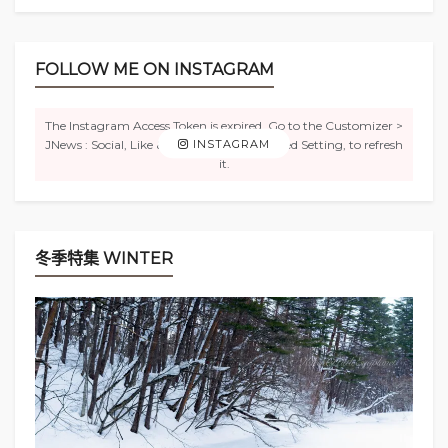
FOLLOW ME ON INSTAGRAM
The Instagram Access Token is expired, Go to the Customizer >
JNews : Social, Like & View > Instagram Feed Setting, to refresh
INSTAGRAM
it.
冬季特集 WINTER
雙人漢服拍攝服務