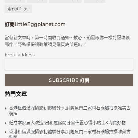
電影推介
(8)
訂閱LittleEggplanet.com
當有新文章時，第一時間收到通知～放心，茄雲跟你一樣討厭垃圾
郵件。隱私權保護政策請見網頁底部連結。
Email address
熱門文章
香港租借漢服攝影初體驗分享,到鯉魚門三家村石礦場拍攝唯美古
裝照
低成本家居大改造-出租屋房間卧室佈置心得小貼士&淘寶好物
香港租借漢服攝影初體驗分享,到鯉魚門三家村石礦場拍攝唯美古
裝照