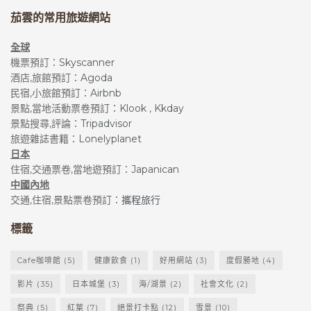
茄雲的常用旅遊網站
全球
機票預訂：
Skyscanner
酒店,旅館預訂：
Agoda
民宿,小旅館預訂：
Airbnb
景點,當地活動票卷預訂：
Klook
,
Kkday
景點搜尋,評論：
Tripadvisor
旅遊雜誌書籍：
Lonelyplanet
日本
住宿,交通票卷,當地遊預訂：
Japanican
中國內地
交通,住宿,景點票卷預訂：
攜程旅行
標籤
個人寫真拍攝服務
Cafe咖啡館
(5)
健康飲食
(1)
好用網站
(3)
度假勝地
(4)
影片
(35)
日本城堡
(3)
海/湖景
(2)
社會文化
(2)
祭典
(5)
紅葉
(7)
絕景打卡點
(12)
雪景
(10)