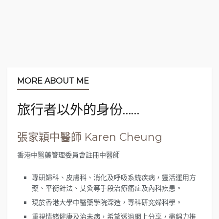
https://www.instagram.com/akilokyicheng62/
漢服體驗一條龍服務
價目表（包
含漢服租借、造型、化妝、攝
影）：
MORE ABOUT ME
旅行者以外的身份……
張家穎中醫師 Karen Cheung
香港中醫藥管理委員會註冊中醫師
專研婦科、皮膚科、消化及呼吸系統疾病，靈活運用方
藥、平衡針法、艾灸等手段治療痛症及內科疾患。
現於香港大學中醫藥學院深造，專科研究婦科學。
重視情緒健康及治未病，希望透過網上分享，盡綿力推