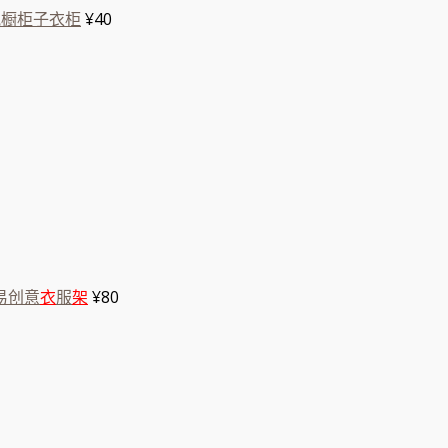
纸橱柜子衣柜
¥40
易创意
衣
服
架
¥80