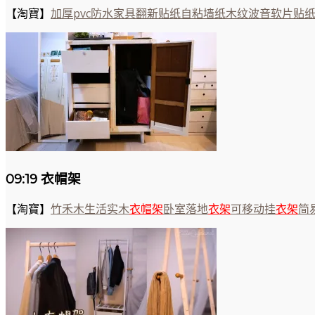
【淘寶】
加厚pvc防水家具翻新贴纸自粘墙纸木纹波音软片贴
09:19 衣帽架
【淘寶】
竹禾木生活实木
衣
帽
架
卧室落地
衣
架
可移动挂
衣
架
简