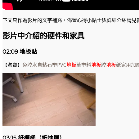
下文只作為影片的文字補充，佈置心得小貼士與詳細介紹請見
影片中介紹的硬件和家具
02:09 地板貼
【淘寶】
免胶水自粘石塑PVC
地
板
革塑料
地
板
胶
地
板
纸家用加
03:15 紙櫃桶（紙抽屜）