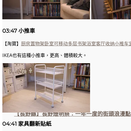
03:47 小推車
【淘寶】
厨房置物架卧室可移动多层书架浴室客厅收纳小推车
IKEA也有這種小推車，更高、體積較大。
【長野縣】長野燈明祭：一年一度的街頭浪漫點
04:41 家具翻新貼紙