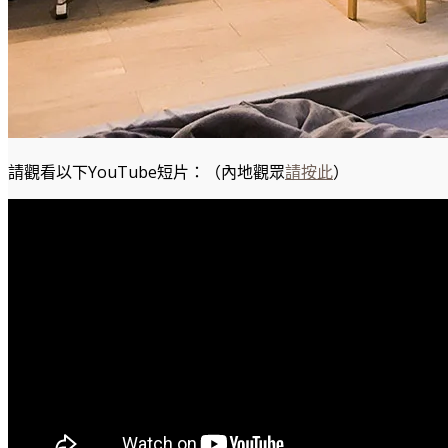
請觀看以下YouTube短片：（內地觀眾
請按此
）
【長野縣/岐阜縣】日本古鎮馬籠宿,妻籠宿冬季