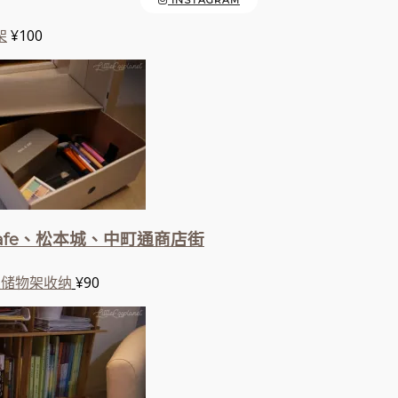
INSTAGRAM
架
¥100
fe、松本城、中町通商店街
架储物架收纳
¥90