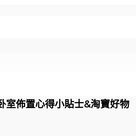
卧室佈置心得小貼士&淘寶好物