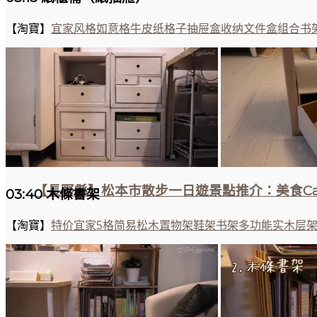
【淘寶】
宜家风格如意格牛皮纸格子抽屉盒收纳文件盒组合书
【長野縣】松本市散步一日遊景點推介：美食Ca
03:40 木條書架
【淘寶】
特价宜家5格简易松木置物架鞋架书架多功能实木层