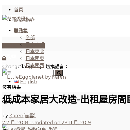
首頁
關於茄雲
聯絡我
日本
全部
日本中部
訂閱 Newsletter
日本東北
日本關東
日本關西
Change language 切換語言：
English
沒有結果
低成本家居大改造-出租屋房間
View All Result
by
Karen(茄雲)
7 7 月, 2018 - Updated on 28 11 月, 2019
在
DIY教學
,
好物分享
,
生活