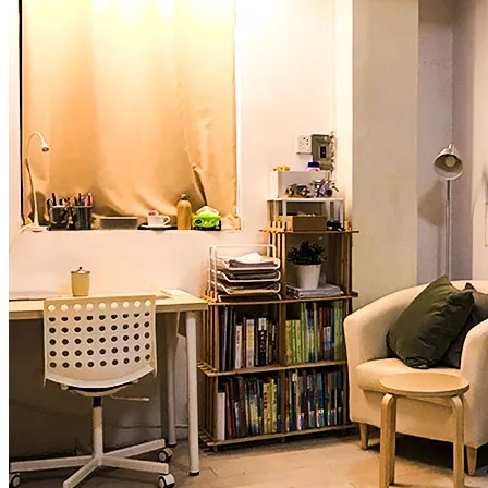
【歧阜縣】此生必到日本白川鄉夢幻雪景-世界