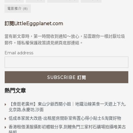
永慶坊、越秀.栖枟、东山.博园於即日至2019年舉辦李
瑞然的攝影展覽，展出多張珍貴作品。
電影推介
(8)
致敬李瑞然！300张旧照片 “然.起”你的广州记
訂閱LittleEggplanet.com
忆！
當有新文章時，第一時間收到通知～放心，茄雲跟你一樣討厭垃圾
郵件。隱私權保護政策請見網頁底部連結。
Email address
熱門文章
【食逛老廣州】東山少爺西關小姐｜地鐵沿線美食一天遊上下九,
北京路,永慶坊,沙面
低成本家居大改造-出租屋房間卧室佈置心得小貼士&淘寶好物
西關的老廣美食
香港租借漢服攝影初體驗分享,到鯉魚門三家村石礦場拍攝唯美古
西關一帶有多條美食大街，老字號食店林立，不論是
裝照