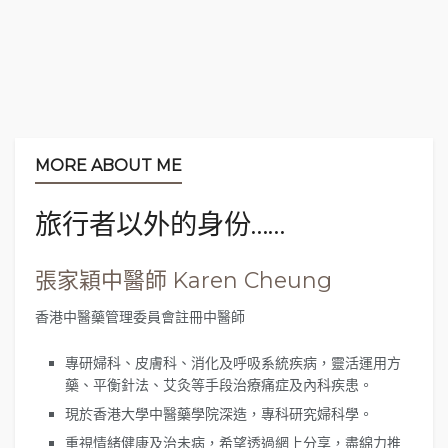
MORE ABOUT ME
旅行者以外的身份……
2. 黃沙站：沙面
張家穎中醫師 Karen Cheung
沙面曾是廣州重要的商埠，鴉片戰爭後淪為英法的租
香港中醫藥管理委員會註冊中醫師
界。這裏的歐陸建築在重建之後，直到現在都仍然維
護得完好。
專研婦科、皮膚科、消化及呼吸系統疾病，靈活運用方
藥、平衡針法、艾灸等手段治療痛症及內科疾患。
現於香港大學中醫藥學院深造，專科研究婦科學。
重視情緒健康及治未病，希望透過網上分享，盡綿力推