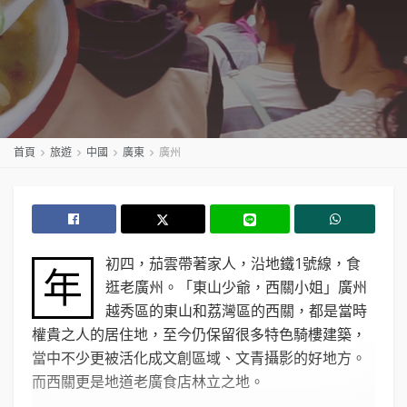
首頁
旅遊
中國
廣東
廣州
初四，茄雲帶著家人，沿地鐵1號線，食
年
逛老廣州。「東山少爺，西關小姐」廣州
越秀區的東山和荔灣區的西關，都是當時
權貴之人的居住地，至今仍保留很多特色騎樓建築，
當中不少更被活化成文創區域、文青攝影的好地方。
而西關更是地道老廣食店林立之地。