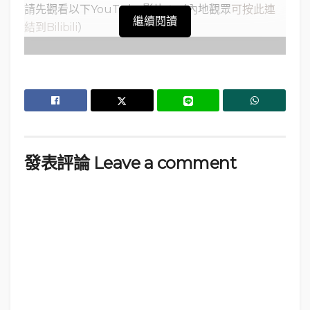
請先觀看以下YouTube影片：（內地觀眾
可按此連
繼續閱讀
結到Bilibili
）
發表評論 Leave a comment
背景音樂：
https://app.soundstripe.com/private_playlists/865
58
目錄：
廣州東站：旅程起點