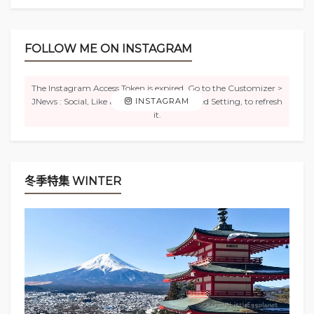
FOLLOW ME ON INSTAGRAM
The Instagram Access Token is expired, Go to the Customizer >
JNews : Social, Like & View > Instagram Feed Setting, to refresh
INSTAGRAM
沙面地方面積不大，由幾條小街組成。這裡有舊銀
it.
行、英美領事館、教堂等建築。部份的建築物現被活
化成工藝品商店， 或茶館等空間。
冬季特集 WINTER