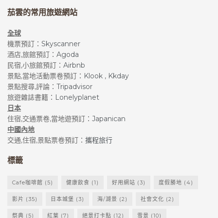
茄雲的常用旅遊網站
全球
機票預訂：
Skyscanner
酒店,旅館預訂：
Agoda
民宿,小旅館預訂：
Airbnb
景點,當地活動票卷預訂：
Klook
,
Kkday
景點搜尋,評論：
Tripadvisor
旅遊雜誌書籍：
Lonelyplanet
日本
住宿,交通票卷,當地遊預訂：
Japanican
李瑞然攝影展
中國內地
交通,住宿,景點票卷預訂：
攜程旅行
李瑞然老先生是一位已逝的廣州街坊，想起家鄉電白
裡很多建築在清拆後，許多回憶不復再。他不希望廣
標籤
州的面貌也如此，於是在70歲時靠著微薄的退休金，
Cafe咖啡館
(5)
健康飲食
(1)
好用網站
(3)
度假勝地
(4)
買相機、買菲林街拍。他為廣州留下的照片超過幾萬
張，生前全數捐贈與市政府。
影片
(35)
日本城堡
(3)
海/湖景
(2)
社會文化
(2)
祭典
(5)
紅葉
(7)
絕景打卡點
(12)
雪景
(10)