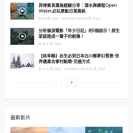
菲律賓長灘島經驗分享：潛水牌課程Open
特色騎樓街是上下九的標誌，亦是廣州聞名的旅遊打
Water,必玩景點日落風帆
卡點，老字號食店、傳統零食手信店的集中地。
5 8 月, 2025 - UPDATED ON 6 8 月, 2025
但據聞點都德、陶陶居、廣州酒家這幾家老茶樓，上
分析催淚電影「年少日記」的5個啟示！原生
家庭造成一輩子的創傷！
下九的分店出品都非常一般。不過也不難理解，上下
18 12 月, 2023
九這一帶人流最旺，中午時段動輒要排一小時以上才
能入座，根本不愁沒生意。
【歧阜縣】此生必到日本白川鄉夢幻雪景-世
界遺產合掌村點燈-交通方式
永慶坊
17 10 月, 2022 - UPDATED ON 18 12 月, 2023
永慶坊
位於恩寧路，於2016年才剛落成，是市政府將
西關一些古老大屋，重建活化而成的一個文創旅遊
區。
最新影片