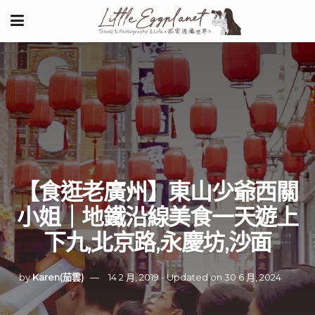
【食逛老廣州】東山少爺西關
小姐｜地鐵沿線美食一天遊上
下九,北京路,永慶坊,沙面
by
Karen(茄雲)
14 2 月, 2019 - Updated on 30 6 月, 2024