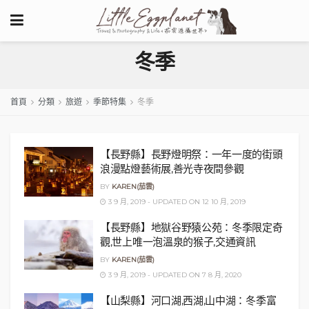
冬季
首頁
分類
旅遊
季節特集
冬季
【長野縣】長野燈明祭：一年一度的街頭
浪漫點燈藝術展,善光寺夜間參觀
BY
KAREN(茄雲)
3 9 月, 2019 - UPDATED ON 12 10 月, 2019
【長野縣】地獄谷野猿公苑：冬季限定奇
觀,世上唯一泡溫泉的猴子,交通資訊
BY
KAREN(茄雲)
3 9 月, 2019 - UPDATED ON 7 8 月, 2020
【山梨縣】河口湖,西湖,山中湖：冬季富