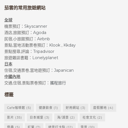
茄雲的常用旅遊網站
全球
機票預訂：
Skyscanner
酒店,旅館預訂：
Agoda
民宿,小旅館預訂：
Airbnb
景點,當地活動票卷預訂：
Klook
,
Kkday
景點搜尋,評論：
Tripadvisor
旅遊雜誌書籍：
Lonelyplanet
日本
住宿,交通票卷,當地遊預訂：
Japanican
中國內地
交通,住宿,景點票卷預訂：
攜程旅行
標籤
Cafe咖啡館
(5)
健康飲食
(1)
好用網站
(3)
度假勝地
(4)
影片
(35)
日本城堡
(3)
海/湖景
(2)
社會文化
(2)
祭典
(5)
紅葉
(7)
絕景打卡點
(12)
雪景
(10)