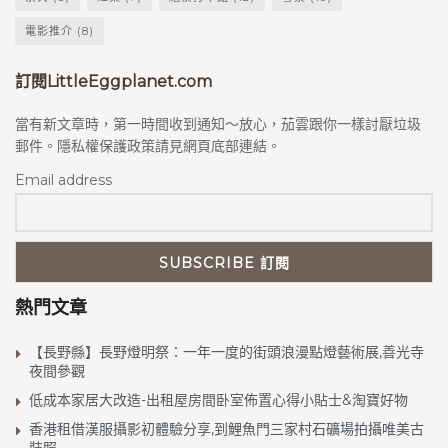
電影推介
(8)
訂閱LittleEggplanet.com
當有新文章時，第一時間收到通知～放心，茄雲跟你一樣討厭垃圾
郵件。隱私權保護政策請見網頁底部連結。
Email address
熱門文章
【長野縣】長野燈明祭：一年一度的街頭浪漫點燈藝術展,善光寺
夜間參觀
低成本家居大改造-出租屋房間卧室佈置心得小貼士&淘寶好物
香港租借漢服攝影初體驗分享,到鯉魚門三家村石礦場拍攝唯美古