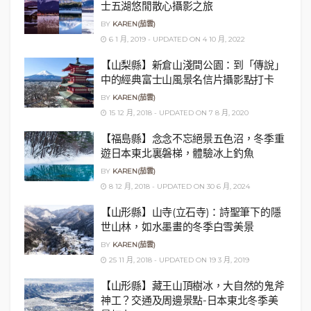
士五湖悠閒散心攝影之旅
BY
KAREN(茄雲)
6 1 月, 2019 - UPDATED ON 4 10 月, 2022
【山梨縣】新倉山淺間公園：到「傳說」
中的經典富士山風景名信片攝影點打卡
BY
KAREN(茄雲)
15 12 月, 2018 - UPDATED ON 7 8 月, 2020
【福島縣】念念不忘絕景五色沼，冬季重
遊日本東北裏磐梯，體驗冰上釣魚
BY
KAREN(茄雲)
8 12 月, 2018 - UPDATED ON 30 6 月, 2024
【山形縣】山寺(立石寺)：詩聖筆下的隱
世山林，如水墨畫的冬季白雪美景
BY
KAREN(茄雲)
25 11 月, 2018 - UPDATED ON 19 3 月, 2019
【山形縣】藏王山頂樹冰，大自然的鬼斧
神工？交通及周邊景點-日本東北冬季美