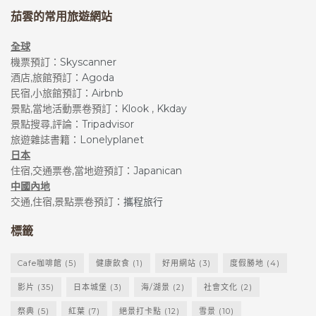
茄雲的常用旅遊網站
全球
機票預訂：
Skyscanner
酒店,旅館預訂：
Agoda
民宿,小旅館預訂：
Airbnb
景點,當地活動票卷預訂：
Klook
,
Kkday
景點搜尋,評論：
Tripadvisor
旅遊雜誌書籍：
Lonelyplanet
日本
住宿,交通票卷,當地遊預訂：
Japanican
中國內地
交通,住宿,景點票卷預訂：
攜程旅行
標籤
Cafe咖啡館
(5)
健康飲食
(1)
好用網站
(3)
度假勝地
(4)
影片
(35)
日本城堡
(3)
海/湖景
(2)
社會文化
(2)
祭典
(5)
紅葉
(7)
絕景打卡點
(12)
雪景
(10)