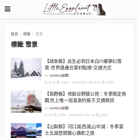
首頁
標籤
雪景
標籤:
雪景
【歧阜縣】此生必到日本白川鄉夢幻雪
景-世界遺產合掌村點燈-交通方式
BY
KAREN(茄雲)
17 10 月, 2022 - UPDATED ON 18 12 月, 2023
【長野縣】地獄谷野猿公苑：冬季限定奇
觀,世上唯一泡溫泉的猴子,交通資訊
BY
KAREN(茄雲)
3 9 月, 2019 - UPDATED ON 7 8 月, 2020
【山梨縣】河口湖,西湖,山中湖：冬季富
士五湖悠閒散心攝影之旅