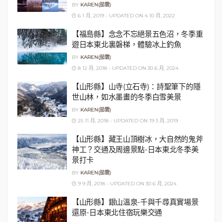
BY
KAREN(茄雲)
6 1 月, 2019 - UPDATED ON 4 10 月, 2022
【福島縣】念念不忘絕景五色沼，冬季重
遊日本東北裏磐梯，體驗冰上釣魚
BY
KAREN(茄雲)
8 12 月, 2018 - UPDATED ON 30 6 月, 2024
【山形縣】山寺(立石寺)：詩聖筆下的隱
世山林，如水墨畫的冬季白雪美景
BY
KAREN(茄雲)
25 11 月, 2018 - UPDATED ON 19 3 月, 2019
【山形縣】藏王山頂樹冰，大自然的鬼斧
神工？交通及周邊景點-日本東北冬季美
景打卡
BY
KAREN(茄雲)
9 9 月, 2018 - UPDATED ON 30 6 月, 2024
【山形縣】銀山溫泉-千與千尋真實場景
還原-日本東北住宿玩樂交通