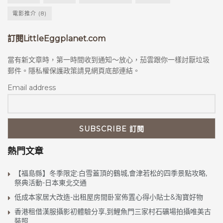
電影推介
(8)
訂閱LittleEggplanet.com
當有新文章時，第一時間收到通知～放心，茄雲跟你一樣討厭垃圾
郵件。隱私權保護政策請見網頁底部連結。
Email address
熱門文章
【福島縣】冬季限定:白雪蓋頂的鶴城,會津若松的四季景點攻略,
祭典活動-日本東北交通
低成本家居大改造-出租屋房間卧室佈置心得小貼士&淘寶好物
香港租借漢服攝影初體驗分享,到鯉魚門三家村石礦場拍攝唯美古
裝照