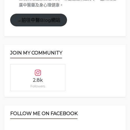
廣中醫藥及身心理健康。
落陳列著這些
食器，明信片和一些小精品
。食物方
面，除了午餐原來還有自家製作的甜點供應，很想嘗
→前往中醫Blog網站
試但無奈當時實在吃不下。
JOIN MY COMMUNITY
2.8k
Followers
FOLLOW ME ON FACEBOOK