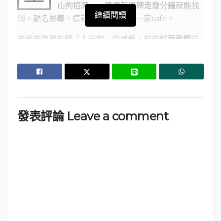
山的招牌，一路跟著路牌走幾分鐘就能找
繼續閱讀
到。顧名思義，這就是
藏在山裡
的一家cafe。
走進去路裡有種「入元朗」的感覺，若非
紅葉季節
前
來鳴子峽觀光，然後順路來吃個午餐，一般人估計也
不會找到這深處裡來。這裡也算不上要人特意前來一
趟的驚世餐館，畢竟從市區到鳴子溫泉的火車的班次
並不密。
發表評論 Leave a comment