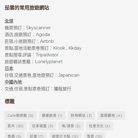
茄雲的常用旅遊網站
全球
機票預訂：
Skyscanner
酒店,旅館預訂：
Agoda
民宿,小旅館預訂：
Airbnb
景點,當地活動票卷預訂：
Klook
,
Kkday
景點搜尋,評論：
Tripadvisor
旅遊雜誌書籍：
Lonelyplanet
日本
住宿,交通票卷,當地遊預訂：
Japanican
中國內地
交通,住宿,景點票卷預訂：
攜程旅行
標籤
Cafe咖啡館
(5)
健康飲食
(1)
好用網站
(3)
度假勝地
(4)
影片
(35)
日本城堡
(3)
海/湖景
(2)
社會文化
(2)
祭典
(5)
紅葉
(7)
絕景打卡點
(12)
雪景
(10)