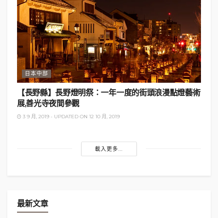
結賬離開之際，店員可能沒想起紅葉季節有穿梭火車
站與鳴子峽之間的巴士運行，以為我是打算直接走40
分鐘路回火車站，說可以載我到火車站也無問題，當
然我最後有趕及坐上巴士，但店員的舉動實在令我太
感動了～。
日本中部
總括而言，如果你本身沒有計劃來這邊的話，大可不
【長野縣】長野燈明祭：一年一度的街頭浪漫點燈藝術
必特意來這裡。
但
如果要來鳴子峽的話，就一定一定
展,善光寺夜間參觀
要來里山Cafe
。
3 9 月, 2019 - UPDATED ON 12 10 月, 2019
載入更多...
最新文章