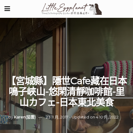
【宮城縣】隱世Cafe藏在日本
鳴子峽山-悠閑清靜咖啡館-里
山カフェ-日本東北美食
by
Karen(茄雲)
23 11 月, 2017 - Updated on 4 10 月, 2022