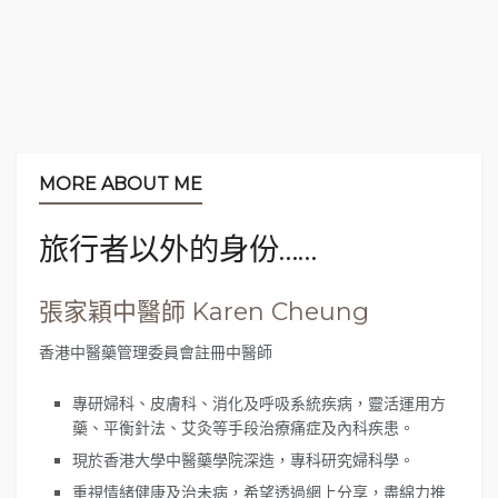
MORE ABOUT ME
旅行者以外的身份……
張家穎中醫師 Karen Cheung
香港中醫藥管理委員會註冊中醫師
本人口味較清淡，對味精特別敏感，所以現在愈來愈
愛發掘這類口味貼近家庭菜式，簡簡單單卻又
一絲不
專研婦科、皮膚科、消化及呼吸系統疾病，靈活運用方
苟
的餐廳、cafe。
藥、平衡針法、艾灸等手段治療痛症及內科疾患。
現於香港大學中醫藥學院深造，專科研究婦科學。
里山Cafe以
當季、當地食材
作料理，用心烹調，連食
器也特別精緻，喜歡的話可以買回家，餐廳有一個角
重視情緒健康及治未病，希望透過網上分享，盡綿力推