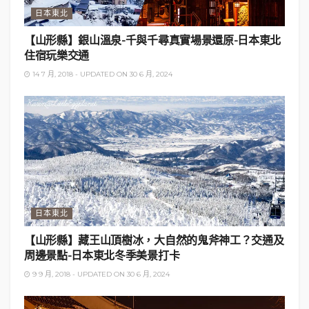
日本東北
【山形縣】銀山溫泉-千與千尋真實場景還原-日本東北
住宿玩樂交通
14 7 月, 2018 - UPDATED ON 30 6 月, 2024
日本東北
【山形縣】藏王山頂樹冰，大自然的鬼斧神工？交通及
周邊景點-日本東北冬季美景打卡
在
官方網站
能查看里山Cafe的
營業日期
，一般為
週
9 9 月, 2018 - UPDATED ON 30 6 月, 2024
末、週一、週五
，為免來了才發現撲空，務必要事先
查看日曆表。