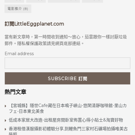
電影推介
(8)
訂閱LittleEggplanet.com
當有新文章時，第一時間收到通知～放心，茄雲跟你一樣討厭垃圾
郵件。隱私權保護政策請見網頁底部連結。
Email address
熱門文章
【宮城縣】隱世Cafe藏在日本鳴子峽山-悠閑清靜咖啡館-里山カ
フェ-日本東北美食
低成本家居大改造-出租屋房間卧室佈置心得小貼士&淘寶好物
香港租借漢服攝影初體驗分享,到鯉魚門三家村石礦場拍攝唯美古
裝照