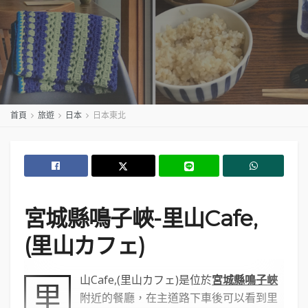
首頁
旅遊
日本
日本東北
宮城縣鳴子峽-里山Cafe,
(里山カフェ)
山Cafe,(里山カフェ)是位於
宮城縣鳴子峽
里
附近的餐廳，在主道路下車後可以看到里