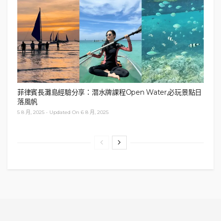
延伸閱讀：
【日本東北紅葉】賞楓不一定去京都-關東,東北部5日
紅葉美景之旅-遊記目錄-行程計劃貼士
菲律賓長灘島經驗分享：潛水牌課程Open Water,必玩景點日
餐廳資訊
落風帆
5 8 月, 2025 - Updated On 6 8 月, 2025
所在地區
：日本東北部宮城縣
前往日期
：30/10/2017（Mon）
交通位置
：從JR鳴子溫泉站轉乘15分鐘紅葉季節臨時
巴士，於
鳴子峽鳴子口
下車
查看臨時巴士的運
(按此)
行日期(鳴子峡臨時バス「紅葉号」 )
官方網站
：
https://satoyama-cafe.jimdo.com
食品類型
：日式午餐、蛋糕甜點、咖啡和茶等等
標籤:
Cafe咖啡館