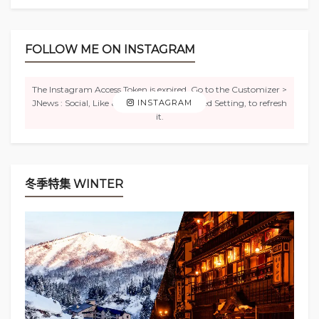
FOLLOW ME ON INSTAGRAM
The Instagram Access Token is expired, Go to the Customizer >
JNews : Social, Like & View > Instagram Feed Setting, to refresh
INSTAGRAM
it.
冬季特集 WINTER