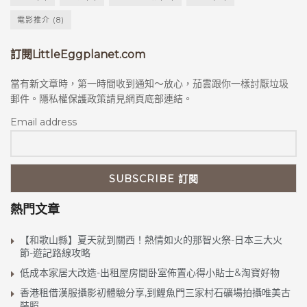
電影推介
(8)
訂閱LittleEggplanet.com
當有新文章時，第一時間收到通知～放心，茄雲跟你一樣討厭垃圾
郵件。隱私權保護政策請見網頁底部連結。
Email address
熱門文章
【和歌山縣】夏天就到關西！熱情如火的那智火祭-日本三大火
節-遊記路線攻略
低成本家居大改造-出租屋房間卧室佈置心得小貼士&淘寶好物
香港租借漢服攝影初體驗分享,到鯉魚門三家村石礦場拍攝唯美古
裝照