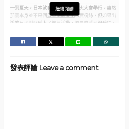
一到
夏天，日本就
有各種祭典、花火大會舉行
。雖然
繼續閱讀
茄雲本身並不是個
日本傳統文化
忠實
粉絲，但如果出
遊的日子剛好碰上了祭典活動，還是會感到很難得，
順路的話去看看亦無妨
。
在
2017
年暑假那次
14
日的關西之旅，茄雲就看了京都
的
祇園祭
、大阪的
天神祭
、伊勢的花火大會，以及此
文提到的
那智火祭
。
發表評論 Leave a comment
目錄：
我對祭典活動的印象
關西和歌山縣的那智火祭
行程路線
交通資訊
1.
我對祭典活動的印象