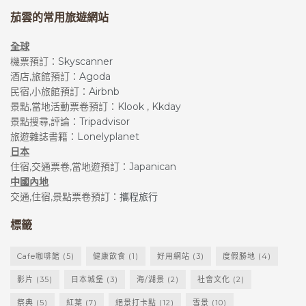
茄雲的常用旅遊網站
全球
機票預訂：
Skyscanner
酒店,旅館預訂：
Agoda
民宿,小旅館預訂：
Airbnb
景點,當地活動票卷預訂：
Klook
,
Kkday
景點搜尋,評論：
Tripadvisor
旅遊雜誌書籍：
Lonelyplanet
日本
住宿,交通票卷,當地遊預訂：
Japanican
中國內地
交通,住宿,景點票卷預訂：
攜程旅行
標籤
Cafe咖啡館
(5)
健康飲食
(1)
好用網站
(3)
度假勝地
(4)
影片
(35)
日本城堡
(3)
海/湖景
(2)
社會文化
(2)
祭典
(5)
紅葉
(7)
絕景打卡點
(12)
雪景
(10)