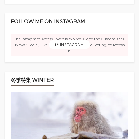
FOLLOW ME ON INSTAGRAM
The Instagram Access Token is expired, Go to the Customizer >
JNews : Social, Like & View > Instagram Feed Setting, to refresh
INSTAGRAM
it.
冬季特集 WINTER