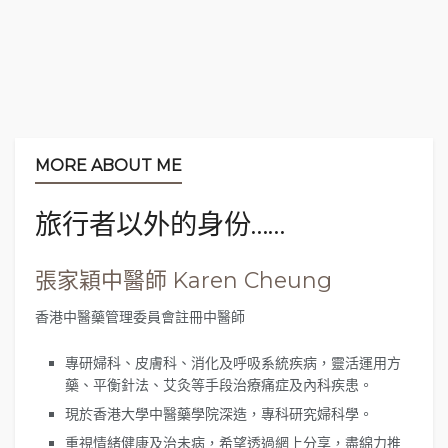
魅力
。尤其是正值夏季，心情好像也會隨著大自然規
律變化而向外疏達。身處祭典中，的確與人肩並肩很
擠迫，但
現場那種節日氣氛，卻真的令人不自覺地興
奮起來
。
去旅行，說到底就是要尋開心。而
身處祭典之中，就
是不需要花任何金錢，卻能獲得不少樂趣的好方法
。
MORE ABOUT ME
1.
我對祭典活動的印象
旅行者以外的身份……
標籤:
祭典
張家穎中醫師 Karen Cheung
香港中醫藥管理委員會註冊中醫師
專研婦科、皮膚科、消化及呼吸系統疾病，靈活運用方
藥、平衡針法、艾灸等手段治療痛症及內科疾患。
現於香港大學中醫藥學院深造，專科研究婦科學。
重視情緒健康及治未病，希望透過網上分享，盡綿力推