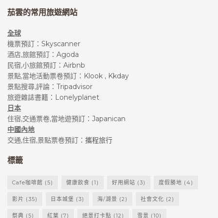
茄雲的常用旅遊網站
全球
機票預訂：
Skyscanner
酒店,旅館預訂：
Agoda
民宿,小旅館預訂：
Airbnb
景點,當地活動票卷預訂：
Klook
,
Kkday
景點搜尋,評論：
Tripadvisor
旅遊雜誌書籍：
Lonelyplanet
日本
住宿,交通票卷,當地遊預訂：
Japanican
中國內地
交通,住宿,景點票卷預訂：
攜程旅行
標籤
Cafe咖啡館
(5)
健康飲食
(1)
好用網站
(3)
度假勝地
(4)
影片
(35)
日本城堡
(3)
海/湖景
(2)
社會文化
(2)
祭典
(5)
紅葉
(7)
絕景打卡點
(12)
雪景
(10)