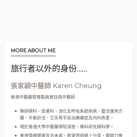
MORE ABOUT ME
-
+
1
of 5
旅行者以外的身份……
張家穎中醫師 Karen Cheung
香港中醫藥管理委員會註冊中醫師
沿著五色沼步道一直走，會經過幾個不同顏色的湖
沼，各有特「色」，因為水中的礦物質不同，湖水便
專研婦科、皮膚科、消化及呼吸系統疾病，靈活運用方
會因此而呈現不同顏色。下圖為我喜歡的
青沼、弁天
藥、平衡針法、艾灸等手段治療痛症及內科疾患。
沼
。
現於香港大學中醫藥學院深造，專科研究婦科學。
重視情緒健康及治未病，希望透過網上分享，盡綿力推