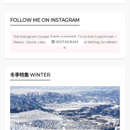
FOLLOW ME ON INSTAGRAM
The Instagram Access Token is expired, Go to the Customizer >
JNews : Social, Like & View > Instagram Feed Setting, to refresh
INSTAGRAM
it.
官方網站顯示走完整條步行徑約需1小時10分鐘，而
冬季特集 WINTER
我慢慢散步慢慢拍攝最後用了約
2小時
。16:30走完也
差不多日落了，16:51在終點坐巴士回到五色沼入口
（¥250單程），然後再轉乘17:00的巴士（¥770單
程），17:35回到猪苗代火車站。
五色沼只是裏磐梯的冰山一角，周邊還有大大小小的
湖沼、遠足徑，附近亦有酒店，時間充裕的話絕對值