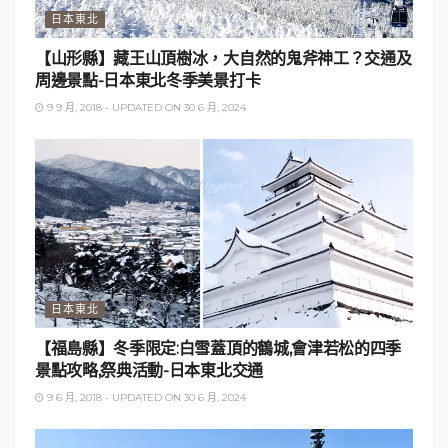
得逗留。
日本東北
裏磐梯觀光資訊：
http://www.urabandai-
inf.com/panflet/
【山形縣】藏王山頂樹冰，大自然的鬼斧神工？交通及
是圖文并茂的小冊子，所以不用擔心看不懂日文～
周邊景點-日本東北冬季美景打卡
9 9 月, 2018 - UPDATED ON 30 6 月, 2024
延伸閱讀：
【日本東北紅葉】賞楓不一定去京都-關東,東北部5日
紅葉美景之旅-遊記目錄-行程計劃貼士
【紅葉絕景】日本青森縣的橘粉紅葉-黑石中野紅葉山
(中野もみじ山)-遊記
【青森縣】弘前城公園的日與夜-日本東北夜楓點燈-
附2019年紅葉祭,交通資訊
日本東北
【福島縣】冬季限定:白雪蓋頂的鶴城,會津若松的四季
前往福島五色沼的交通
景點攻略,祭典活動-日本東北交通
9 6 月, 2018 - UPDATED ON 30 6 月, 2024
承接
日光之旅
，11:00從日光站坐火車，11:45停宇都
宮站，轉乘新幹線同時還可順便買個鐵路便當。