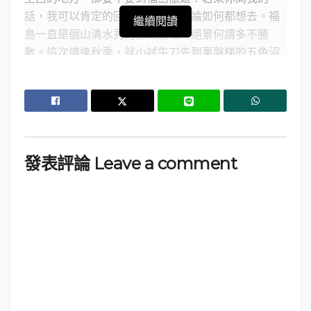
話，我可以肯定的回答你：去！無論如何都想去。福
繼續閱讀
島一直是個山清水秀的旅遊勝地，絕景何謂多不勝
數。這次適逢秋季，就小試牛刀先到裏磐梯的五色沼
看看紅葉。
發表評論 Leave a comment
福島五色沼_Goshikinuma Lake,Fukushima