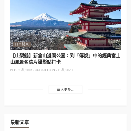
13:29到
猪苗代站
，將行李鎖好在站內的coinlocker，
然後13:58坐巴士（¥770單程），14:29到達五色沼入
口。
巴士時刻表：
http://www.totobus.co.jp/bandai/timetable.html
日本關東
【山梨縣】新倉山淺間公園：到「傳說」中的經典富士
山風景名信片攝影點打卡
15 12 月, 2018 - UPDATED ON 7 8 月, 2020
載入更多...
Karen（茄雲）
最新文章
香港女生，愛一人出走，獨自旅行，攝影愛好者。