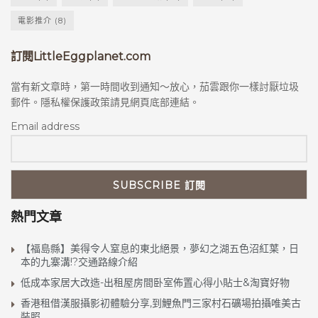
電影推介
(8)
訂閱LittleEggplanet.com
當有新文章時，第一時間收到通知～放心，茄雲跟你一樣討厭垃圾
郵件。隱私權保護政策請見網頁底部連結。
Email address
熱門文章
【福島縣】美得令人窒息的東北絕景，夢幻之湖五色沼紅葉，日
本的九寨溝!?交通路線介紹
低成本家居大改造-出租屋房間卧室佈置心得小貼士&淘寶好物
香港租借漢服攝影初體驗分享,到鯉魚門三家村石礦場拍攝唯美古
裝照