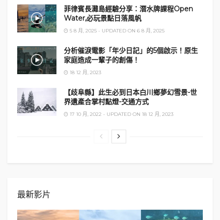
菲律賓長灘島經驗分享：潛水牌課程Open
Water,必玩景點日落風帆
訂閱本站，每當有新
blog文章
時自動收到電郵
5 8 月, 2025 - UPDATED ON 6 8 月, 2025
→
<Subscribe>
更多文章：
LittleEggplanet 茄雲遊攝世界
分析催淚電影「年少日記」的5個啟示！原生
Facebook專頁:
最新消息、日常動態…
家庭造成一輩子的創傷！
Instagram:
照片、限時動態…
18 12 月, 2023
YouTube頻道:
旅遊影片、Vlog…
【歧阜縣】此生必到日本白川鄉夢幻雪景-世
界遺產合掌村點燈-交通方式
標籤:
紅葉
絕景打卡點
17 10 月, 2022 - UPDATED ON 18 12 月, 2023
最新影片